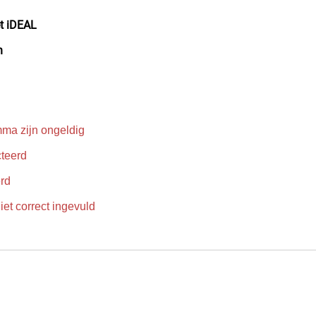
t iDEAL
n
mma zijn ongeldig
teerd
erd
iet correct ingevuld