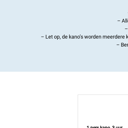
– Al
–
– Let op, de kano’s worden meerdere ke
– Be
1 pers kano, 3 uur