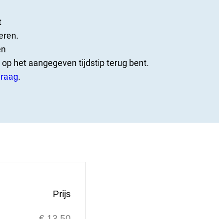
t
eren.
en
 op het aangegeven tijdstip terug bent.
raag
.
Prijs
€ 13,50